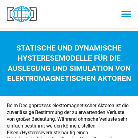
Skip to content
STATISCHE UND DYNAMISCHE
HYSTERESEMODELLE FÜR DIE
AUSLEGUNG UND SIMULATION VON
ELEKTROMAGNETISCHEN AKTOREN
Beim Designprozess elektromagnetischer Aktoren ist die
zuverlässige Bestimmung der zu erwartenden Verluste
von großer Bedeutung. Während ohmsche Verluste sehr
einfach bestimmt werden können, stellen
Eisen-/Hystereseverluste häufig einen